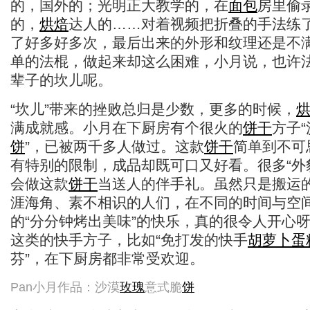
的，国外的；光明正大教学的，在
面包
房里偷
的，
烘焙
达人的……对着视频把折叠的手法练
了好多好多次，最后出来的外形和纹理还是不
单的法棍，做起来却这么困难，小月说，也许
辈子的坎儿呢。
“坎儿”带来的挫败总归是少数，更多的时候，
满成就感。小月在下厨房有个很火的
饼干
方子“
饼
”，已被两千多人做过。这款
饼干
简单到不可
有特别的限制，成品却既可口又好看。很多“外
会做这款
饼干
当送人的伴手礼。虽然只是搬运
涯海角、素不相识的人们，在不同的时间与空
的“分分钟烤出美味”的快乐，真的很令人开心
这类的快手方子，比如“免打发的快手
胡萝卜
蛋
芬”，在下厨房都非常受欢迎。
Pan小月作品：沙漠
玫瑰
意式脆
饼