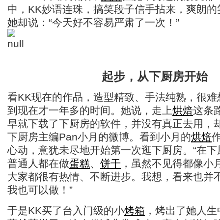
中，KK妙语连珠，搞笑段子信手拈来，爽朗的
她却说：“今天好不容易严肃了一次！”
起步，从下厨房开始
看KK现在的作品，造型精致、手法纯熟，很难
到现在才一年多的时间。她说，走上
烘焙
这条
早就下载了下厨房的软件，并没有真正去用，
下厨房主编Pan小月的微博。看到小月的
烘焙
心动，意犹未尽地开始第一次逛下厨房。“在下
普通人都在做
蛋糕
、
饼干
，虽然不见得都像小
大家都很有热情、不断进步。我想，看来也并
我也可以做！”
于是KK买了台入门级的小
烤箱
，烤出了她人生