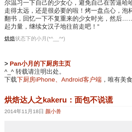
尔温习一下自己的少女心，避免自己在苦逼哈
走得太远，还是很必要的啦！烤一盘点心，泡
翻书，回忆一下不复重来的少女时光，然后…
起力量，继续女汉子地往前走吧！”
烘焙
状态下的小月(*^__^*)
>
Pan小月的下厨房主页
^_^ 转载请注明出处。
下载
下厨房iPhone、Android客户端
，唯有美
烘焙达人之kakeru：面包不说谎
2014年11月18日
颜小兽