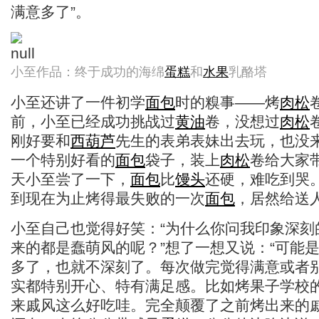
满意多了”。
小至作品：终于成功的海绵
蛋糕
和
水果
乳酪塔
小至还讲了一件初学
面包
时的糗事——烤
肉松
前，小至已经成功挑战过
黄油
卷，没想过
肉松
刚好要和
西葫芦
先生的表弟表妹出去玩，也没
一个特别好看的
面包
袋子，装上
肉松
卷给大家
天小至尝了一下，
面包
比
馒头
还硬，难吃到哭
到现在为止烤得最失败的一次
面包
，居然给送
小至自己也觉得好笑：“为什么你问我印象深刻
来的都是蠢萌风的呢？”想了一想又说：“可能
多了，也就不深刻了。每次做完觉得满意或者
实都特别开心、特有满足感。比如烤果子学校
来戚风这么好吃哇。完全颠覆了之前烤出来的