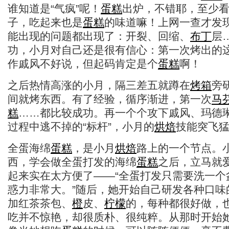
谁知道是“气疯”呢！
蛋糕
出炉，不错耶，至少
子，吃起来也是
蛋糕
的味道嘛！上网一查才发
能出现的问题都出现了：开裂、回缩、
布丁
层
功，小月对自己还是很有信心：第一次烤出的
作戚风不好说，但起码肯定是个
蛋糕
啊！
之后热情高涨的小月，隔三差五就蹲在
烤箱
旁
间就烤东西。有了经验，循序渐进，第一次
马
糕
……都比较成功。再一个个攻下戚风、玛德
过程中逃不掉的“标杆”，小月的
烘焙
技能突飞
全蛋海绵
蛋糕
，是小月
烘焙
路上的一个节点。
西，学会做全蛋打发的海绵
蛋糕
之后，立马就
起来实在太方便了——“全蛋打发只需要洗一个
惑力非常大。”随后，她开始自己研发各种口味
加红茶茶包、
橙
皮、
柠檬
的，每种都很好做，
吃并不惊艳，却很质朴、很纯粹。从那时开始