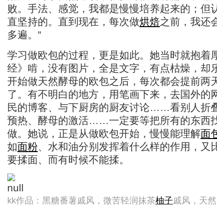
败。手法、感觉，我都是慢慢培养起来的；但
直坚持的。直到现在，每次做
烘焙
之前，我还
多遍。”
学习做欧包的过程，更是如此。她当时就抱着
经》啃，没有图片，全是文字，有点枯燥，却
开始做天然酵母的欧包之后，每次都会提前两
了。有不明白的地方，用笔画下来，去国外的
民的博客、与下厨房的厨友讨论……看别人折
预热、酵母的激活……一定要等把所有的东西
做。她说，正是从做欧包开始，慢慢能理解
面
如
面粉
、水和油分别发挥着什么样的作用，又
要揉面、而有时候不能揉。
kk作品：黑糖番薯戚风，微苦轻润抹茶
柚子
戚风，天然