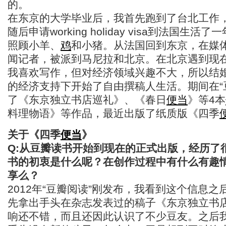
的。
在东京的大学毕业后，我首先跑到了台北工作
随后申请working holiday visa到法国生
照顾小羊、
鸡
和小猪。从法国回到东京，在媒
闻记者，被派到马尼拉和北京。在北京遇到现
我喜欢写作，但对经济领域兴趣不大，所以结
的经济支持下开始了自由撰稿人生活。期间在“
了《东京独立书店巡礼》、《春日
便当
》等4本
料理物语》等作品，最近出版了纸质版《四季
关于《四季
便当
》
Q:从豆瓣读书开始到现在的正式出版，经历了
书的初衷是什么呢？在创作过程中有什么有趣
享么？
2012年“豆瓣阅读”刚发布，我看到这个信息
先拿出手头在杂志发表过的稿子《东京独立书
响还不错，而且还因此认识了不少豆友。之后