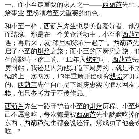
一。而小至最重要的家人之一——
西葫芦
先生
焙
事业”里扮演着至关重要的角色。
和小至一样，
西葫芦
先生也是美食爱好者。他
而结缘。那是在一个美食活动中，小至和
西葫
遇；再后来，就“稀里糊涂在一起了”。
西葫芦
启了小至的
烘焙
之旅；而小至的下厨房之旅，
生的影响下踏上的。“11年入
烤箱
时，
西葫芦
先
房网站，我还是因为他知道下厨房的，就是不
续的上一次两次，13年重新开始研究
烘焙
才开
的。
西葫芦
先生自己是下厨房忠实的潜水网友
糕
，但只参考方子不传作品。”
西葫芦
先生一路守护着小至的
烘焙
历程。小至
己不愿意吃，每次都是被
西葫芦
先生默默吃掉
东西，
西葫芦
先生都会说还行。烤成功了他会说
吃。”