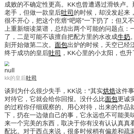
成败的不确定性更高。KK也曾遭遇过滑铁卢。
老手，但做一款皇后
吐司
的时候，却没发起来
很不开心，把这个疙瘩“吧嗒”一下扔了；但又
上重新细读菜谱，总结出两个可能的问题点：
了，二是可能不该擅自把配方里的水改成
牛奶
刻开始做第二次。
面包
出炉的时候，天空已经
终于成功的皇后
吐司
，KK心里的小太阳，也升
kk的皇后
吐司
谈到为什么很少失手，KK说：“其实
烘焙
这件
对待它，它就会给你回报。没什么比
面包
更诚
的过程你仔细观察的、用心对待，出来的作品
下，扔在一边做自己的事，它永远也不可能美
来一个完美的东西，取决于你有没有认认真真
配比。对于西点来说，很多时候稍有偏差和疏