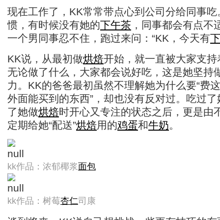
现在工作了，KK常常带点心到公司分给同事吃
惯，有时候没有她的
下午茶
，同事都会有点不
一个男同事忍不住，跑过来问：“KK，今天有
KK说，从最初做
烘焙
开始，就一直被大家支持
无论做了什么，大家都会说好吃，这是她坚持
力。KK的爸爸最初虽然不理解她为什么要“费
外面能买到的东西”，却也没有反对过。吃过了
了她做
烘焙
时开心又专注的状态之后，更是由
定期给她“配送”
烘焙
用的
鸡蛋
和
牛奶
。
kk作品：浓郁椰浆
面包
kk作品：树莓
杏仁
司康