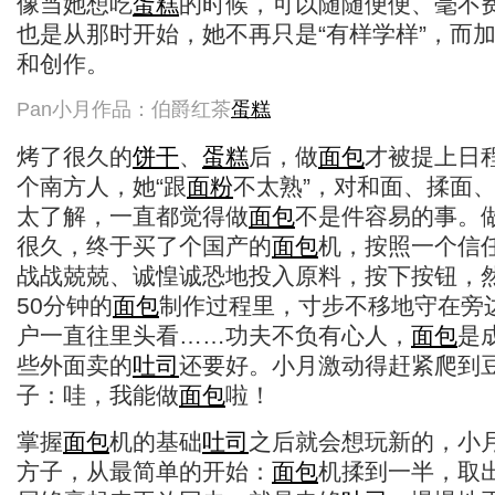
像当她想吃
蛋糕
的时候，可以随随便便、毫不
也是从那时开始，她不再只是“有样学样”，而
和创作。
Pan小月作品：伯爵红茶
蛋糕
烤了很久的
饼干
、
蛋糕
后，做
面包
才被提上日
个南方人，她“跟
面粉
不太熟”，对和面、揉面
太了解，一直都觉得做
面包
不是件容易的事。
很久，终于买了个国产的
面包
机，按照一个信
战战兢兢、诚惶诚恐地投入原料，按下按钮，
50分钟的
面包
制作过程里，寸步不移地守在旁
户一直往里头看……功夫不负有心人，
面包
是
些外面卖的
吐司
还要好。小月激动得赶紧爬到
子：哇，我能做
面包
啦！
掌握
面包
机的基础
吐司
之后就会想玩新的，小
方子，从最简单的开始：
面包
机揉到一半，取