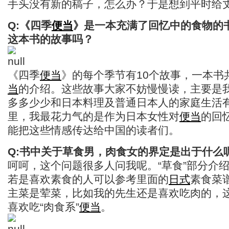
手头没有新的稿子，怎么办？于是想到平时给
Q:《四季
便当
》是一本充满了回忆中的食物的
这本书的故事吗？
《四季
便当
》的每个季节有10个故事，一本书
当
的介绍。这些故事大家不妨慢慢读，主要是
多多少少和日本料理及普通日本人的家庭生活
里，我最花力气的是作为日本女性对
便当
的回
能把这些情感传达给中国的读者们。
Q:书中关于草食男，肉食女的界定是出于什么
呵呵，这个问题很多人问我呢。“草食”部分介
若是喜欢素食的人可以参考里面的
日式
素食菜谱
主菜是荤菜，比如我的先生还是喜欢吃肉的，
喜欢吃“肉食系”
便当
。