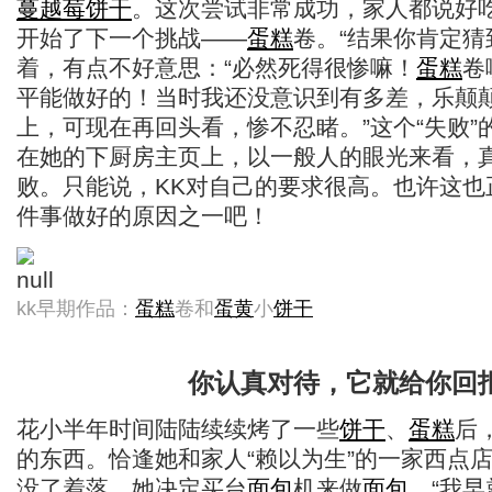
蔓越莓
饼干
。这次尝试非常成功，家人都说好
开始了下一个挑战——
蛋糕
卷。“结果你肯定猜
着，有点不好意思：“必然死得很惨嘛！
蛋糕
卷
平能做好的！当时我还没意识到有多差，乐颠
上，可现在再回头看，惨不忍睹。”这个“失败”
在她的下厨房主页上，以一般人的眼光来看，
败。只能说，KK对自己的要求很高。也许这也
件事做好的原因之一吧！
kk早期作品：
蛋糕
卷和
蛋黄
小
饼干
你认真对待，它就给你回
花小半年时间陆陆续续烤了一些
饼干
、
蛋糕
后
的东西。恰逢她和家人“赖以为生”的一家西点
没了着落，她决定买台
面包
机来做
面包
。“我