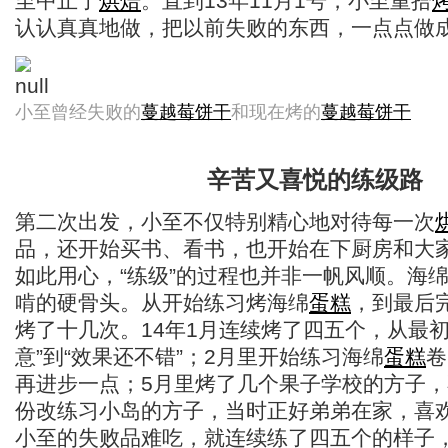
至中止了
烘焙
。直到13年11月1号，小至重拾
认认真真地做，把以前失败的东西，一点点做
小至曾经失败的
蔓越莓
饼干
和现在烤的
蔓越莓
饼干
辛苦又喜悦的练级路
第二次出发，小至不仅特别精心地对待每一次
品，还开始买书、看书，也开始在下厨房和大
如此用心，“练级”的过程也并非一帆风顺。海
啃的硬骨头。从开始练习烤海绵
蛋糕
，到最后
烤了十几次。14年1月连续烤了四五个，从最初
意”到“效果还不错”；2月里开始练习海绵
蛋糕
卷
再进步一点；5月里烤了几个果子学校的方子，
份改练习小岛的方子，当时正好弟弟在家，喜
小至的失败品难吃，就连续练了四五个的样子，