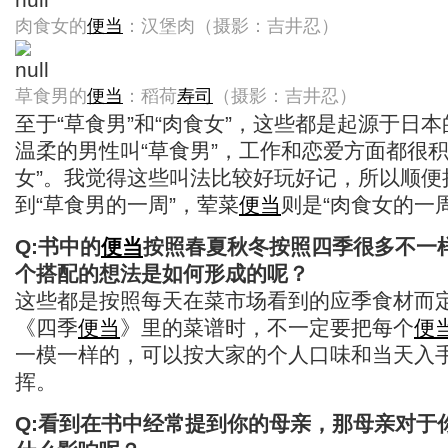
肉食女的
便当
：汉堡肉（摄影：吉井忍）
草食男的
便当
：稻荷
寿司
（摄影：吉井忍）
至于“草食男”和“肉食女”，这些都是起源于日
温柔的男性叫“草食男”，工作和恋爱方面都很积
女”。我觉得这些叫法比较好玩好记，所以顺便
到“草食男的一周”，荤菜
便当
则是“肉食女的一周
Q:书中的
便当
按照春夏秋冬按照四季很多不一
个搭配的想法是如何形成的呢？
这些都是按照每天在菜市场看到的应季食材而
《四季
便当
》里的菜谱时，不一定要把每个
便
一模一样的，可以按大家的个人口味和当天入
挥。
Q:看到在书中经常提到你的母亲，那母亲对于