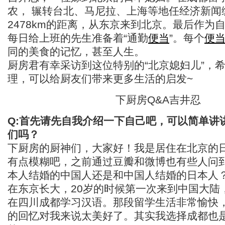
农， 辗转台北、马尼拉、上海等地任经济新闻
2478km的距离，从东京来到北京。最后作为
每日给上班的先生准备着“通勤
便当
”。每个
便
同的美食的记忆，甚至人生。
厨房君有幸采访到这位特别的“北京媳妇儿”，
理，可以给厨友们带来更多生活的启发~
下厨房Q&A吉井忍
Q:首先请先自我介绍一下自己吧，可以简单讲
们吗？
下厨房的厨神们，大家好！我是居住在北京的
有点模糊吧，之前通过豆瓣和微博也有些人问
本人结婚的中国人还是和中国人结婚的日本人
在东京长大，20岁的时候第一次来到中国大陆
在四川成都学习汉语。那段留学生活非常愉快
的回忆对我来说太美好了。其实我选择成都也