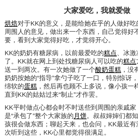
大家爱吃，我就爱做
烘焙
对于KK的意义，是能给她在乎的人做好吃
周围人的意见，做出来一个东西，自己觉得好
要，看到大家觉得好吃，才觉得开心。
KK的奶奶有糖尿病，以前最爱吃的
糕点
、冰激
了。KK就在网上到处找糖尿病人可以吃的
糕点
送一到两次。有一次她做了一个
酸奶
蛋糕
，没
奶奶按她的“指导”拿勺子吃了一口，特别惊讶
绵软的
蛋糕
，然后再也顾不上多说，像小孩一
直到KK的姑姑过来“制止”才作罢。
KK平时做点心都会时不时送些到周围的亲戚家
是“承包了”整个大家族的
月饼
。叔叔婶婶们都
孩很会做东西；聊起天来，也会问，KK最近有
次听到这些，KK心里都觉得很满足。