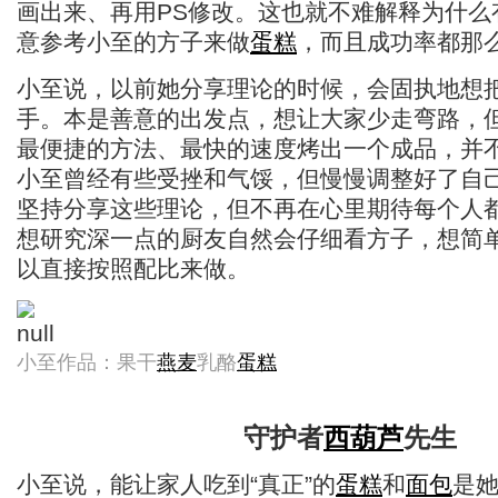
画出来、再用PS修改。这也就不难解释为什么
意参考小至的方子来做
蛋糕
，而且成功率都那
小至说，以前她分享理论的时候，会固执地想
手。本是善意的出发点，想让大家少走弯路，
最便捷的方法、最快的速度烤出一个成品，并
小至曾经有些受挫和气馁，但慢慢调整好了自
坚持分享这些理论，但不再在心里期待每个人
想研究深一点的厨友自然会仔细看方子，想简
以直接按照配比来做。
小至作品：果干
燕麦
乳酪
蛋糕
守护者
西葫芦
先生
小至说，能让家人吃到“真正”的
蛋糕
和
面包
是