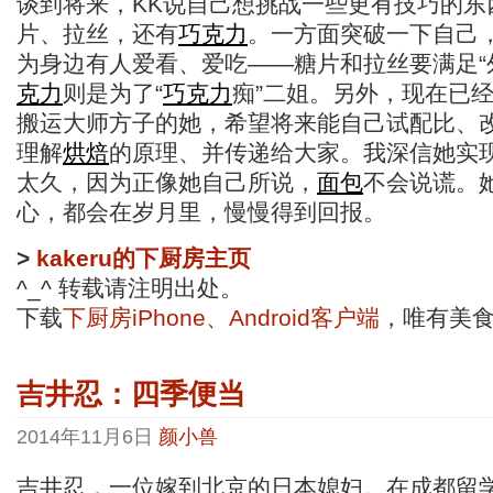
谈到将来，KK说自己想挑战一些更有技巧的东
片、拉丝，还有
巧克力
。一方面突破一下自己
为身边有人爱看、爱吃——糖片和拉丝要满足“
克力
则是为了“
巧克力
痴”二姐。另外，现在已
搬运大师方子的她，希望将来能自己试配比、
理解
烘焙
的原理、并传递给大家。我深信她实
太久，因为正像她自己所说，
面包
不会说谎。
心，都会在岁月里，慢慢得到回报。
>
kakeru的下厨房主页
^_^ 转载请注明出处。
下载
下厨房iPhone、Android客户端
，唯有美
吉井忍：四季便当
2014年11月6日
颜小兽
吉井忍，一位嫁到北京的日本媳妇。在成都留