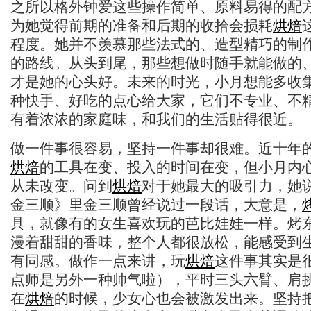
之所以格外钟爱这些操作简单、原料易得的配
为她觉得前期的准备和后期的收拾会损耗
烘焙
程度。她并不羡慕那些法式的、造型精巧的制
的路线。从头到尾，那些想做时随手就能做的
才是她的心头好。未来的时光，小月想能多收
种快手、好吃的点心给大家，它们不专业、不
有着浓浓的家庭味，和我们的生活贴得很近。
做一件事很容易，坚持一件事却很难。近十年
烘焙
的工具在变、投入的时间在变，但小月内
从未改变。问到
烘焙
对于她最大的吸引力，她说
金三顺》里金三顺曾经说过一段话，大意是，
具，就像有的女生喜欢玩的芭比娃娃一样。烤
漫着甜甜的香味，整个人都很放松，能感受到
有同感。做作一点来讲，玩
烘焙
这件事其实是
点师是另外一种帅气啦），平时三头六臂、肩
在
烘焙
的时候，少女心也会被激发出来。坚持