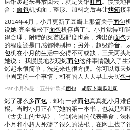
层馅裹起来再放回去，就是夹馅
吐司
。慢慢地
合：
面包
机揉面，整形、加料之后再让
烤箱
接
2014年4月，小月更新了豆瓣上那篇关于
面包
说她“完全被松下
面包
机俘虏了”。小月觉得可
得合理，附赠的菜谱匹配度也高，烤出的
面包
的程度还是口感都特别棒；另外，超级静音。
包
机在小月的生活中变得不可或缺，三天两头
她说：“我慢慢地发现烤
面包
这件事情融入了生
烤起来很简单，洗起来也很方便。你可以每天
中固定的一个事情，和有的人天天早上去买
包
Pan小月作品：五分钟欧式
面包
，
胡萝卜
南瓜
吐司
烤了那么多
面包
，却有一款
面包
真真把小月难
棍。当时小月正在写她的第一本书，也就是和
《舌尖上的世界》。写到法国的代表美食，法
小月和小超人死磕了很久的法棍，在网上找了