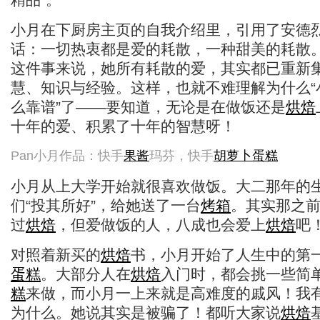
小月在下厨房主页的自我介绍里，引用了安德烈
话：一切热衷都是爱的耗散，一种甜美的耗散
这件事来说，她所有耗散的爱，其实都已重新
慧、知识与经验。这样，也就不难理解为什么“
么靠谱”了——要知道，无论是在做饭还是
烘焙
十年的爱、积累了十年的智慧呀！
Pan小月作品：快手
果酱
玛芬，快手
胡萝卜
蛋糕
小月从上大学开始就很喜欢做饭。大二那年的
们“投其所好”，给她送了一台
烤箱
。其实那之
过
烘焙
，但爱做饭的人，八成也会爱上
烘焙
吧
对照着新买的
烘焙
书，小月开始了人生中的第
蛋糕
。大部分人在
烘焙
入门时，都会挑一些简
糕
来做，而小月一上来就是高难度的戚风！我
为什么。她说其实是被骗了！都听大家说
烘焙