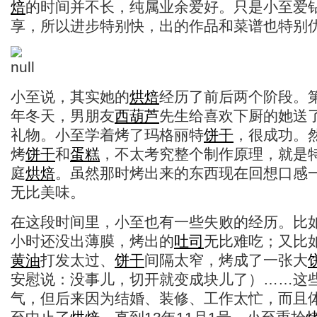
焙
的时间并不长，纯属业余爱好。只是小至爱
享，所以进步特别快，出的作品和菜谱也特别
小至说，其实她的
烘焙
经历了前后两个阶段。第
年冬天，男朋友
西葫芦
先生给喜欢下厨的她送
礼物。小至学着烤了玛格丽特
饼干
，很成功。
烤
饼干
和
蛋糕
，不太考究整个制作原理，就是
庭
烘焙
。虽然那时烤出来的东西现在回想口感
无比美味。
在这段时间里，小至也有一些失败的经历。比
小时还没出薄膜，烤出的
吐司
无比难吃；又比
黄油
打发太过、
饼干
间隔太窄，烤成了一张大
安慰说：没事儿，切开就变成块儿了）……这
气，但后来因为结婚、装修、工作太忙，而且