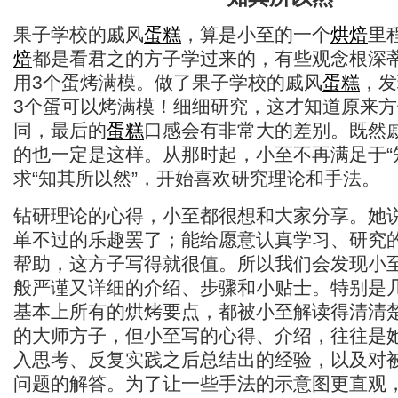
果子学校的戚风
蛋糕
，算是小至的一个
烘焙
里
焙
都是看君之的方子学过来的，有些观念根深
用3个蛋烤满模。做了果子学校的戚风
蛋糕
，发
3个蛋可以烤满模！细细研究，这才知道原来
同，最后的
蛋糕
口感会有非常大的差别。既然
的也一定是这样。从那时起，小至不再满足于“
求“知其所以然”，开始喜欢研究理论和手法。
钻研理论的心得，小至都很想和大家分享。她
单不过的乐趣罢了；能给愿意认真学习、研究
帮助，这方子写得就很值。所以我们会发现小
般严谨又详细的介绍、步骤和小贴士。特别是
基本上所有的烘烤要点，都被小至解读得清清
的大师方子，但小至写的心得、介绍，往往是
入思考、反复实践之后总结出的经验，以及对
问题的解答。为了让一些手法的示意图更直观，