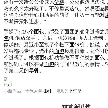
还有一次给公公带戚风
蛋糕
，公公他边吃边说
烤的么？太好吃了。不停重复这句。然后还感
这样？这些开心和满足的感觉，让我一直能对
不断探索和进步。”
手揉了七八个
面包
、感受了面团的变化过程之
包
机“解放双手”。之后，机器揉面再人工烤制
做越好。最近小至换了个松下
面包
机，她说，
发酵都很专业，烤出的
面包
质地很棒，完全可
个过程了。根据
面包
机功能做不同种类的
面包
能预约，可以在做
面包
的时间里做别的事情，
了第二天的
早餐
。
小至作品：干果风味
吐司
，随意的
下午茶
知其所以然