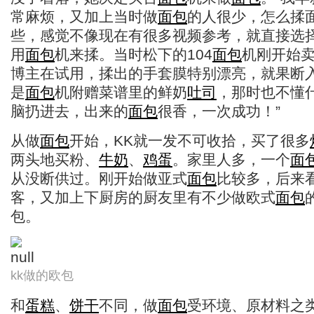
常麻烦，又加上当时做
面包
的人很少，怎么揉
些，感觉不像现在有很多视频参考，就直接选
用
面包
机来揉。当时松下的104
面包
机刚开始
博主在试用，揉出的手套膜特别漂亮，就果断
是
面包
机附赠菜谱里的鲜奶
吐司
，那时也不懂
脑扔进去，出来的
面包
很香，一次成功！”
从做
面包
开始，KK就一发不可收拾，买了很多
两头地买粉、
牛奶
、
鸡蛋
。家里人多，一个
面
从没断供过。刚开始做亚式
面包
比较多，后来
客，又加上下厨房的厨友里有不少做欧式
面包
包。
kk做的欧包
和
蛋糕
、
饼干
不同，做
面包
受环境、原材料之