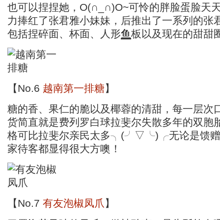
也可以捏捏她，O(∩_∩)O~可怜的胖脸蛋脸天
力捧红了张君雅小妹妹，后推出了一系列的张
包括捏碎面、杯面、人形
鱼
板以及现在的甜甜
【No.6
越南第一排糖
】
糖的香、果仁的脆以及椰蓉的清甜，每一层次
货简直就是费列罗白球拉斐尔失散多年的双胞
格可比拉斐尔亲民太多╮(╯▽╰)╭无论是馈
家待客都显得很大方噢！
【No.7
有友泡椒凤爪
】