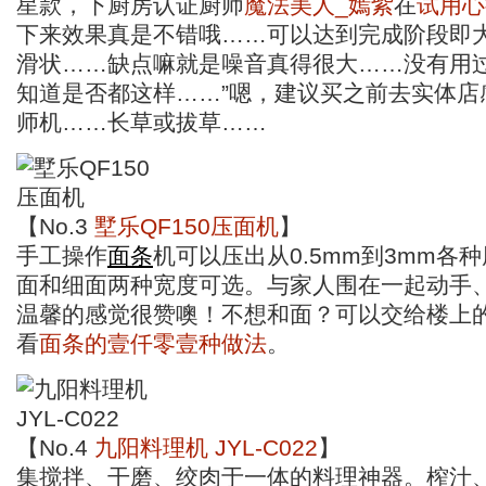
星款，下厨房认证厨师
魔法美人_嫣紫
在
试用心
下来效果真是不错哦……可以达到完成阶段即
滑状……缺点嘛就是噪音真得很大……没有用
知道是否都这样……”嗯，建议买之前去实体店
师机……长草或拔草……
【No.3
墅乐QF150压面机
】
手工操作
面条
机可以压出从0.5mm到3mm各
面和细面两种宽度可选。与家人围在一起动手
温馨的感觉很赞噢！不想和面？可以交给楼上
看
面条的壹仟零壹种做法
。
【No.4
九阳料理机 JYL-C022
】
集搅拌、干磨、绞肉于一体的料理神器。榨汁