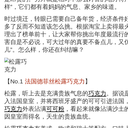
样”，它们都有着妈妈的气息、家乡的味道。
时过境迁，转眼已需要自己备年货，经济条件
多了反而不知道该怎么挑。根据淘宝上卖得最
理出了榜单前十，让大家帮你挑出年度最流行
害自是不必说，可大过年的真要不备点儿，又仿
儿”。怎么样，你还在纠结嘛？
【No.1
法国德菲丝松露巧克力
】
松露，听上去是充满贵族气息的
巧克力
。据说
入法国皇室，并将西班牙盛产的可可引进法国
巧克力
外表沾满
可可粉
，看起来就像沾满沙土
因皇室而得名，天生的贵族血统。