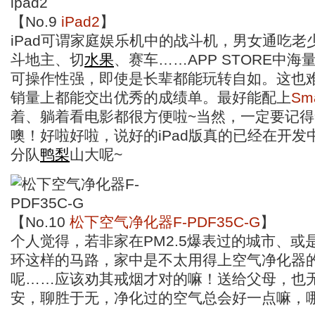
【No.9
iPad2
】
iPad可谓家庭娱乐机中的战斗机，男女通吃老
斗地主、切
水果
、赛车……APP STORE中
可操作性强，即使是长辈都能玩转自如。这也
销量上都能交出优秀的成绩单。最好能配上
Sma
着、躺着看电影都很方便啦~当然，一定要记
噢！好啦好啦，说好的iPad版真的已经在开发
分队
鸭
梨
山大呢~
【No.10
松下空气净化器F-PDF35C-G
】
个人觉得，若非家在PM2.5爆表过的城市、或
环这样的马路，家中是不太用得上空气净化器
呢……应该劝其戒烟才对的嘛！送给父母，也
安，聊胜于无，净化过的空气总会好一点嘛，