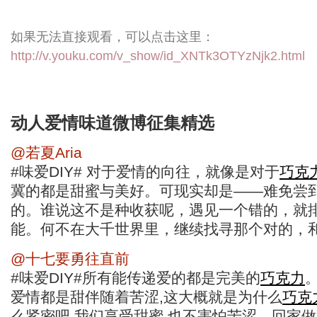
如果无法直接观看，可以点击这里：
http://v.youku.com/v_show/id_XNTk3OTYzNjk2.html
动人爱情味道微博征集精选
@若夏Aria
#味爱DIY# 对于爱情的向往，就像是对于
巧克
冀的都是甜蜜与美好。可现实却是——难免尝
的。谁说这不是种收获呢，遇见一个错的，就
能。何不在大千世界里，继续找寻那个对的，
@十七要勇往直前
#味爱DIY#所有能传递爱的都是完美的
巧克力
爱情都是甜伴随着苦涩,这大概就是为什么
巧克
么紧密吧,我们享受甜蜜,也不害怕苦涩。回家做