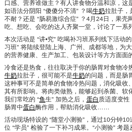
口感、营养谁做主？有人讲食物分温和凉，这
如语法分阴阳 “傻傻分不清” ？喝
牛奶
拉肚子，
不耐？还是 “肠易激综合症” ？4月24日，果
吃、想吃、会吃的达人齐聚一堂，讨论了一系
本次活动是 “讲•究” 吃喝补习班系列线下活动的
习班” 将陆续登陆上海、广州、成都等地，为
的营养健康、生产加工、包装设计等方方面面
冷食还是热食，往往取决于你的肠胃对食物冷
牛奶
拉肚子，很可能不是
牛奶
的问题，而是肠
这种事可不是简单的食物冷热问题，消化吸收
其有所影响。将肉类做熟，能够起到杀菌、软
我们常吃的 “
鱼
生” 加热之后，
蛋白
质适度变性
肠胃中
蛋白
酶作用，帮助消化吸收……
活动现场特设的 “随堂小测验”，通过10分钟1
位 “学员” 检验了一下补习成果。“小测验” 考