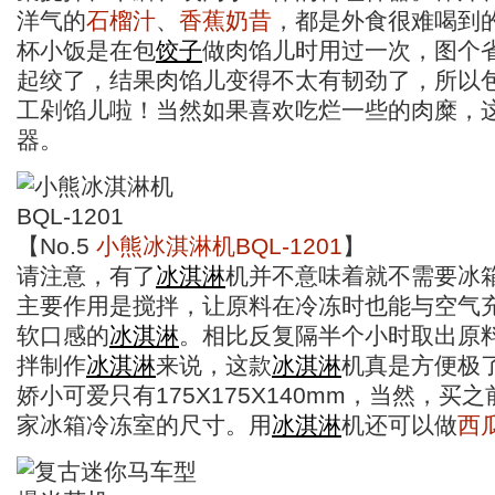
洋气的
石榴汁
、
香蕉奶昔
，都是外食很难喝到
杯小饭是在包
饺子
做肉馅儿时用过一次，图个
起绞了，结果肉馅儿变得不太有韧劲了，所以
工剁馅儿啦！当然如果喜欢吃烂一些的肉糜，
器。
【No.5
小熊冰淇淋机BQL-1201
】
请注意，有了
冰淇淋
机并不意味着就不需要冰
主要作用是搅拌，让原料在冷冻时也能与空气
软口感的
冰淇淋
。相比反复隔半个小时取出原
拌制作
冰淇淋
来说，这款
冰淇淋
机真是方便极
娇小可爱只有175X175X140mm，当然，买
家冰箱冷冻室的尺寸。用
冰淇淋
机还可以做
西