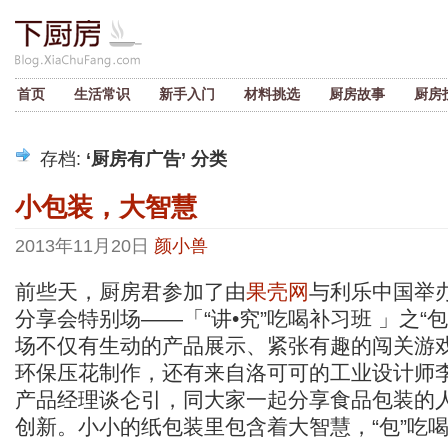
首页
生活常识
新手入门
材料挑选
厨房故事
厨房
存档:
‘厨房有广告’ 分类
小包装，大智慧
2013年11月20日
颜小兽
前些天，厨房君参加了由
果壳网
与利乐中国举
分享会特别场——「“讲•究”吃喝补习班 」之“
场不仅有生动的产品展示、紧张有趣的闯关游
环保压花制作，还有来自洛可可的工业设计师
产品经理谈仑引，同大家一起分享食品包装的
创新。小小的纸包装里包含着大智慧，“包”吃