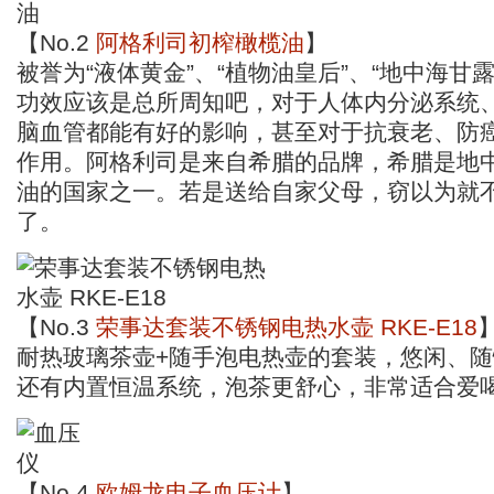
【No.2
阿格利司初榨橄榄油
】
被誉为“液体黄金”、“植物油皇后”、“地中海甘露
功效应该是总所周知吧，对于人体内分泌系统
脑血管都能有好的影响，甚至对于抗衰老、防
作用。阿格利司是来自希腊的品牌，希腊是地
油的国家之一。若是送给自家父母，窃以为就
了。
【No.3
荣事达套装不锈钢电热水壶 RKE-E18
耐热玻璃茶壶+随手泡电热壶的套装，悠闲、
还有内置恒温系统，泡茶更舒心，非常适合爱
【No.4
欧姆龙电子血压计
】