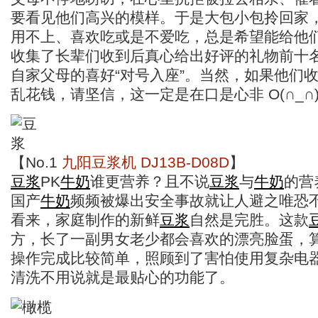
要看见他们高兴的模样。于是大包小包拎回家
用不上、喜欢吃或是不爱吃，总是希望能给他
收集了长辈们收到后真心给出好评的礼物前十
自家父母的喜好“对号入座”。当然，如果他们
乱花钱，请坚信，这一定是在口是心非 O(∩_∩)
【No.1
九阳豆浆机 DJ13B-D08D
】
豆浆
PK
牛奶
谁更营养？且不说
豆浆
与
牛奶
的营
国产
牛奶
频频被爆出安全事故就让人避之唯恐
看来，家庭制作的新鲜
豆浆
自然是完胜。这款
方，长了一副男女老少都会喜欢的漂亮脸蛋，
操作完成比较简单，照顾到了害怕使用复杂电
清洗不用说就是最贴心的功能了。