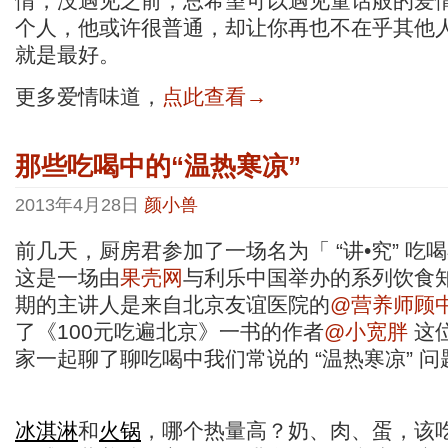
情，没遇见之前，总希望可以遇见童话般的爱
个人，他或许很普通，却让你再也不在乎其他
就是最好。
更多爱情味道，
点此查看→
那些吃喝中的“温热寒凉”
2013年4月28日
颜小兽
前几天，厨房君参加了一场名为「 “讲•究” 吃
这是一场由
果壳网
与利乐中国举办的系列饮食
期的主讲人是来自北京友谊医院的
@营养师顾
了《100元吃遍北京》一书的作者
@小宽胖
这
家一起聊了聊吃喝中我们常说的 “温热寒凉” 问
冰淇淋
和
火锅
，哪个热量高？奶、肉、蛋，该