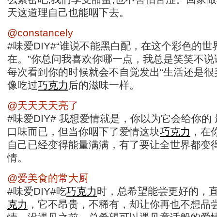
天这道理自己也能咽下去。
@constancely
#味爱DIY#“谁说不能黑白配，在这个彩色的
在。”你总问我喜欢你哪一点，我总是笑笑不说
每次看到你的时候就会不自觉发出“生活还是很
像吃过
巧克力
后的滋味一样。
@天天天天亮了
#味爱DIY# 我想爱情就是，你以为它会给你的
口味而已，但当你咽下了爱情这块
巧克力
，在
自己已经变得能量满满，有了要让全世界都变
情。
@爱美食的常大厨
#味爱DIY#吃
巧克力
时，总希望能尝更好的，
克力
，它不昂贵，不稀有，却让你再也不想品