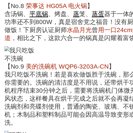
【No.8
荣事达 HG05A 电火锅
】
含汤锅、
平底锅
、烤盘、
蒸
笼、
蒸蛋
器于一体
功率还不到800W，真是宿舍党之福音！没有
做饭！下厨房认证厨师
水晶月光
曾
用一口24c
道
，相比之下，这款六合一的锅真是闪耀着富
【No.9
美的洗碗机 WQP6-3203A-CN
】
我只吃饭不洗碗！若是喜欢做饭胜于洗碗，那
你需要的。洗碗的清洁度是不用说，还带烘干
机程序结束30分钟之后，需要将洗碗机门体微
风状态，这样餐具在烘干完成之后就不会再凝
洗碗剂和亮碟剂使用，普通的陶瓷、玻璃、不
机；木制品和塑料制品可能会因高温导致变形
洗。