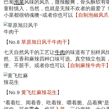
巴蜀
泡菜
风味的凤爪，微辣酸爽，骨头酥软有
童鞋慎入，当然，也就是无辣不欢者的最爱了
小菜都很销魂噢~或者你也可以
【自制泡椒凤爪
【No.8
草原旭日风干牛肉干
】
七天自然风干的工艺让
牛肉
的味道有了别样风
然、五香和麻辣四种口味可选。真空独立包装
便、不脏手。或者你也可以
【自制麻辣牛肉干
【No.9
黄飞红麻辣花生
】
“看着红、闻着香、吃着辣、嚼着脆、品着爽”是