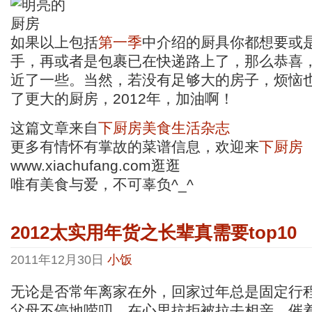
如果以上包括
第一季
中介绍的厨具你都想要或
手，再或者是包裹已在快递路上了，那么恭喜
近了一些。当然，若没有足够大的房子，烦恼
了更大的厨房，2012年，加油啊！
这篇文章来自
下厨房美食生活杂志
更多有情怀有掌故的菜谱信息，欢迎来
下厨房
www.xiachufang.com逛逛
唯有美食与爱，不可辜负^_^
2012太实用年货之长辈真需要top10
2011年12月30日
小饭
无论是否常年离家在外，回家过年总是固定行
父母不停地唠叨，在心里抗拒被拉去相亲、催