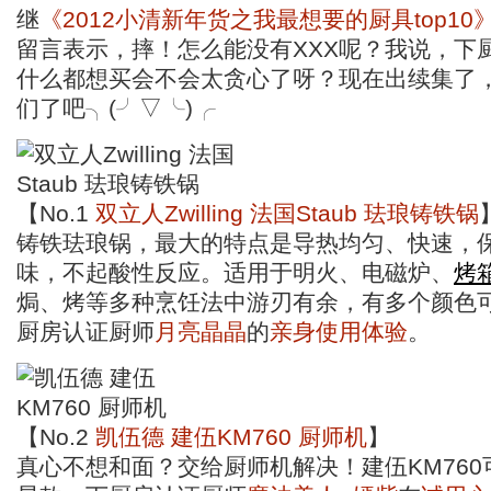
继
《2012小清新年货之我最想要的厨具top10
留言表示，摔！怎么能没有XXX呢？我说，下
什么都想买会不会太贪心了呀？现在出续集了
们了吧╮(╯▽╰)╭
【No.1
双立人Zwilling 法国Staub 珐琅铸铁锅
铸铁珐琅锅，最大的特点是导热均匀、快速，
味，不起酸性反应。适用于明火、电磁炉、
烤
焗、烤等多种烹饪法中游刃有余，有多个颜色
厨房认证厨师
月亮晶晶
的
亲身使用体验
。
【No.2
凯伍德 建伍KM760 厨师机
】
真心不想和面？交给厨师机解决！建伍KM76