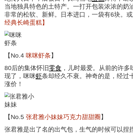
当地独具特色的土特产。一打开包装浓浓的奶
非常的松软、新鲜。日本进口，一袋有6块。
经典长崎蛋糕】
【No.4
咪咪虾条
】
80后的集体怀旧
零食
，儿时最爱。从前的许多
现了，咪咪
虾
条却经久不衰。神奇的是，经过
涨价！
【No.5
张君雅小妹妹巧克力甜甜圈
】
张君雅是出了名的出气包，生气的时候可以捏