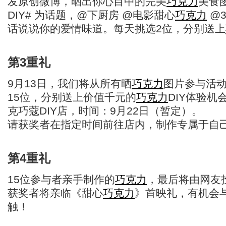
发原创微博，晒出你心目中的完美
巧克力
美食
DIY# 为话题，@下厨房 @电影甜心
巧克力
@
话说说你的爱情味道。每天挑选2位，分别送上
第3重礼
9月13日，我们将从所有晒
巧克力
图片参与活
15位，分别送上价值千元的
巧克力
DIY体验机
克巧蔻DIY店，时间：9月22日（暂定）。
请获奖者在指定时间前往店内，制作专属于自
第4重礼
15位参与者亲手制作的
巧克力
，最后将由网友
获奖者将亲临《甜心
巧克力
》首映礼，有机会
触！