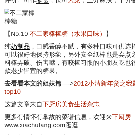
评价。可作
零食
，也可
入菜
，三分麻辣，十分
【No.10
不二家棒棒糖（水果口味）
】
纯
奶制品
，口感香醇不腻，有多种口味可供选
可以很好地保持形象，另外安全纸棒也是卖点
料棒弄破、伤害嘴，有咬棒习惯的小朋友吃也
款老少皆宜的糖果。
去看看本文的姐妹篇
—->
2012小清新年货之
top10
这篇文章来自
下厨房美食生活杂志
更多有情怀有掌故的菜谱信息，欢迎来
下厨房
www.xiachufang.com逛逛