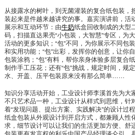
从接露水的树叶，到无菌灌装的复合纸包装，
装起来是件越来越讲究的事。嘉宾演讲前，活
展示和互动环节：由
牛奶
纸盒回收制成的大型二
码，扫描直达果壳“小包装，大智慧”专区，为
活动的更多知识；“包”不同，为你展示不同包
和实用功能；“包”出彩，发挥你的创意，让你
包装涂鸦；“包”有料，帮你亲身体验多层复合
制作手工压花；还有“包”挑战，规定时间，规
水、开盖、压平包装原来没有那么简单……
知识分享活动开始，工业设计师李溪首先为大
不只艺术品一种，工业设计从样式到思维，针
着“发现问题、提出方案、实践解决”的设计过
纸盒包装从外观设计到开启方式，都兼顾人性
求，细节设计可以让我们的生活更加方便、舒
包装更有发言权的利乐中国产品经理谈仑引，