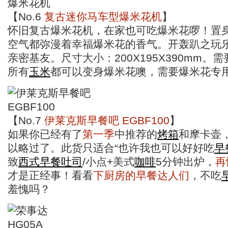
【No.6
复古迷你马车型爆米花机
】
怀旧复古爆米花机，在家也可吃爆米花啰！置身
空气都弥漫着幸福爆米花的香气。开轰趴之玩
亲密基友。尺寸大小：200X195X390mm。
所有
玉米
都可以变身爆米花噢，需要爆米花专
【No.7
伊莱克斯早餐吧 EGBF100
】
如果你已经有了
第一季
中推荐的
烤箱
和摩卡壶
以略过了。此货只适合“也许我也可以好好吃
早
致
西式
早餐
吐司
/小点+美式
咖啡
5分钟出炉，
再
才是正经事！看看
下厨房的早餐达人们
，不吃
羞愧吗？