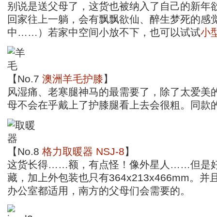
别说是送父母了，这货也被纳入了自己的新年
回家往上一躺，会有飘飘欲仙、醉生梦死的感
中……）若家中空间小放不下，也可以试试
小
【No.7
澳洲羊毛护膝
】
风湿痛、老寒腿神马的最需要了，除了太爱美
母不会在乎戴上了护膝腿看上去会很粗。同款
【No.8
格力取暖器 NSJ-8
】
这货长得……额，有点怪！像外星人……但是
藏，加上外包装也只有364x213x466mm。
办公室都适用，南方的父母们会需要的。