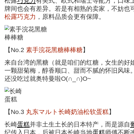
松露
巧克力
有美式、欧式和瑞士等配方，口味
牌间也会有差异。若是有相熟的卖家，不妨也
松露巧克力
，原料品质会更有保障。
【No.2
素手浣花黑糖棒棒糖
】
来自台湾的黑糖（就是咱们的红糖，女生的好
一颗甜菊梅，醇香顺口、甜而不腻的怀旧风味
还没吃过就奥特曼啦O(∩_∩)O~
【No.3
丸东マルト长崎奶油松软蛋糕
】
长崎
蛋糕
并非土生土长的日本特产，而是源自
纪传入日本，后被日本长崎当地
蛋糕
师傅不断