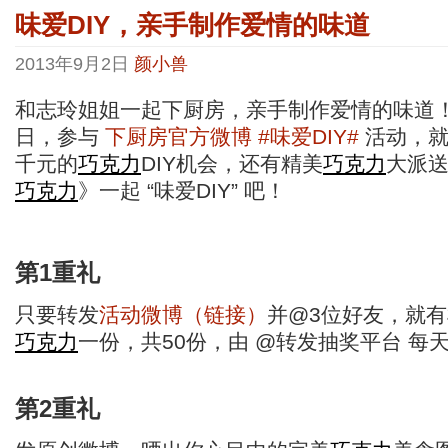
味爱DIY，亲手制作爱情的味道
2013年9月2日
颜小兽
和志玲姐姐一起下厨房，亲手制作爱情的味道！9
日，参与
下厨房官方微博
#味爱DIY#
活动，就
千元的
巧克力
DIY机会，还有精美
巧克力
大派
巧克力
》一起 “味爱DIY” 吧！
第1重礼
只要转发
活动微博（链接）
并@3位好友，就
巧克力
一份，共50份，由 @转发抽奖平台 每
第2重礼