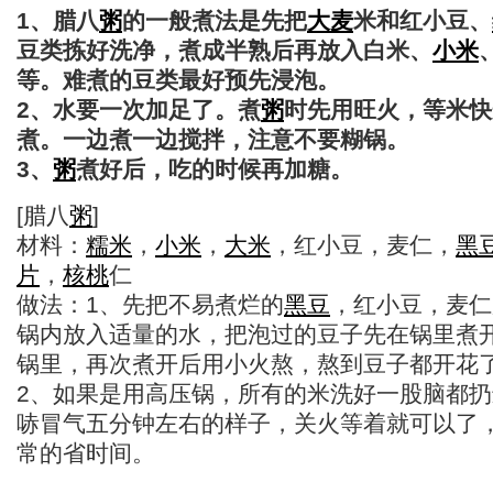
1、腊八
粥
的一般煮法是先把
大麦
米和红小豆、
豆类拣好洗净，煮成半熟后再放入白米、
小米
等。难煮的豆类最好预先浸泡。
2、水要一次加足了。煮
粥
时先用旺火，等米快
煮。一边煮一边搅拌，注意不要糊锅。
3、
粥
煮好后，吃的时候再加糖。
[腊八
粥
]
材料：
糯米
，
小米
，
大米
，红小豆，麦仁，
黑
片
，
核桃
仁
做法：1、先把不易煮烂的
黑豆
，红小豆，麦仁
锅内放入适量的水，把泡过的豆子先在锅里煮
锅里，再次煮开后用小火熬，熬到豆子都开花
2、如果是用高压锅，所有的米洗好一股脑都
哧冒气五分钟左右的样子，关火等着就可以了
常的省时间。