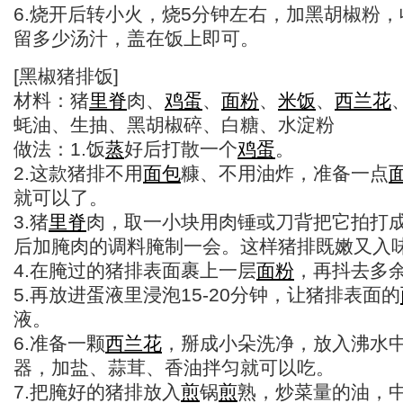
6.烧开后转小火，烧5分钟左右，加黑胡椒粉
留多少汤汁，盖在饭上即可。
[黑椒猪排饭]
材料：猪
里脊
肉、
鸡蛋
、
面粉
、
米饭
、
西兰花
蚝油、生抽、黑胡椒碎、白糖、水淀粉
做法：1.饭
蒸
好后打散一个
鸡蛋
。
2.这款猪排不用
面包
糠、不用油炸，准备一点
就可以了。
3.猪
里脊
肉，取一小块用肉锤或刀背把它拍打
后加腌肉的调料腌制一会。这样猪排既嫩又入
4.在腌过的猪排表面裹上一层
面粉
，再抖去多
5.再放进蛋液里浸泡15-20分钟，让猪排表面的
液。
6.准备一颗
西兰花
，掰成小朵洗净，放入沸水
器，加盐、蒜茸、香油拌匀就可以吃。
7.把腌好的猪排放入
煎
锅
煎
熟，炒菜量的油，