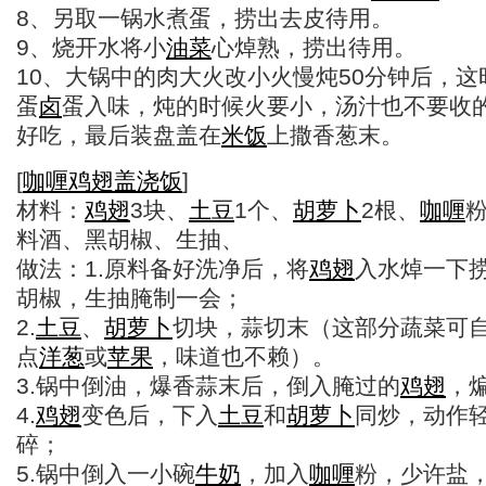
8、另取一锅水煮蛋，捞出去皮待用。
9、烧开水将小
油菜
心焯熟，捞出待用。
10、大锅中的肉大火改小火慢炖50分钟后，
蛋
卤
蛋入味，炖的时候火要小，汤汁也不要收
好吃，最后装盘盖在
米饭
上撒香葱末。
[
咖喱
鸡翅
盖浇饭
]
材料：
鸡翅
3块、
土豆
1个、
胡萝卜
2根、
咖喱
料酒、黑胡椒、生抽、
做法：1.原料备好洗净后，将
鸡翅
入水焯一下
胡椒，生抽腌制一会；
2.
土豆
、
胡萝卜
切块，蒜切末（这部分蔬菜可
点
洋葱
或
苹果
，味道也不赖）。
3.锅中倒油，爆香蒜末后，倒入腌过的
鸡翅
，
4.
鸡翅
变色后，下入
土豆
和
胡萝卜
同炒，动作
碎；
5.锅中倒入一小碗
牛奶
，加入
咖喱
粉，少许盐