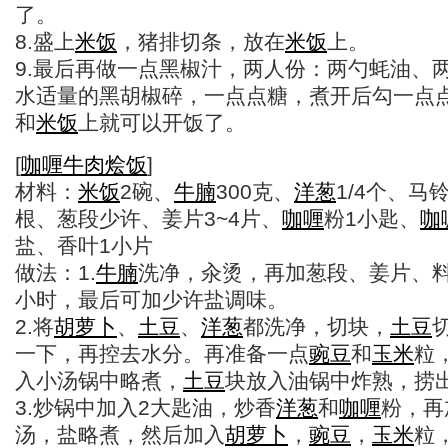
了。
8.盛上
米饭
，猪排切条，放在
米饭
上。
9.最后再做一点黑椒汁，两人份：两勺蚝油、
水适量的黑胡椒碎，一点点糖，煮开后勾一点
和
米饭
上就可以开饭了。
[
咖喱
牛肉
烩饭
]
材料：
米饭
2碗、
牛腩
300克、
洋葱
1/4个、马
根、葱段少许、姜片3~4片、
咖喱
粉1小匙、
咖
盐、香叶1小片
做法：1.
牛腩
洗净，汆烫，再加葱段、姜片、料酒
小时，最后可加少许盐调味。
2.将
胡萝卜
、
土豆
、
洋葱
都洗净，切块，
土豆
一下，再控去水分。再准备一点
豌豆
和
玉米
粒
入小汤锅中略煮，
土豆
块放入油锅中炸熟，捞
3.炒锅中加入2大匙油，炒香
洋葱
和
咖喱
粉，再
汤，盐略煮，然后加入
胡萝卜
，
豌豆
，
玉米
粒