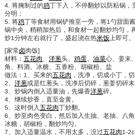
4. 将腌制过的
鸡
丁下入，不停翻炒以防粘锅，
分明；
5. 将
鸡
丁等食材用锅铲推至一旁，将1勺甜面酱
锅中央，稍稍加热后，和食材一起翻炒均匀，
炒1分钟左右就行了，盛起浇在热
米饭
上即可。
[家常
卤
肉饭]
材料：
五花肉
、
洋葱
头、
鸡蛋
、
油菜
心、姜末
角、料酒、冰糖、五香粉、胡椒粉、盐
做法：1、买来的
五花肉
，洗净，切成小丁，切
2、
洋葱
或是红葱头，洗净后切碎，葱姜切碎末
3、炒锅内倒入适量油，先爆香
洋葱
碎。
4、继续炒香，直至金黄。
5、这时倒入
五花肉
丁炒翻。
6、炒至肉色变白，然后加入生抽、老抽、八
冰糖，胡椒粉，翻炒均匀。
7、加入适量温水，不用太多，没过
五花肉
1-