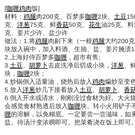
[
咖喱
鸡肉
饭]
材料：
鸡腿
肉200克、百梦多
咖喱
2块、
土豆
1
克、
洋葱
75克、鲜
香菇
50克、
花生
油25克、料
克、姜片少许、盐少许
做法：1.将
鸡腿
肉剔下来（一根
鸡腿
大约200
块放入碗中，加入料酒、生抽、盐、姜片腌渍1
2.上海好侍百梦多
咖喱
，超市有售;
3.
土豆
、
胡萝卜
去皮洗净后切成小块，
洋葱
、
块，
咖喱
2块；
4.炒锅倒入适量油，烧热后放入
鸡肉
煸炒至变
5.放入
洋葱
炒几下接着放入
土豆
、
胡萝卜
、
香
6.倒入开水或清水，刚刚没过食材为好。大火
会感觉食材熟透后放入
咖喱
块。转小火用铲子
喱
的溶解，以免糊底。一定要尝一尝滋味，如
盐。待汤汁变浓稠即可。把菜肴浇在饭上即可