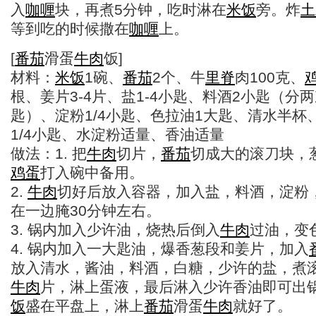
入
咖喱
块，再煮5分钟，吃时淋在
米饭
旁。炸
土
等到吃的时候撒在
咖喱
上。
[
番茄
滑蛋
牛肉
饭]
材料：
米饭
1碗、
番茄
2个、牛
里脊
肉100克、
根、姜片3-4片、盐1-4小匙、料酒2小匙（分
匙）、淀粉1/4小匙、色拉油1大匙、清水半杯
1/4小匙、水淀粉适量、香油适量
做法：1. 把
牛肉
切片，
番茄
切成大的滚刀块，
鸡蛋
打入碗中备用。
2.
牛肉
切好后放入容器，加入盐，料酒，淀粉
在一边腌30分钟左右。
3. 锅内加入少许油，烧热后倒入
牛肉
过油，变
4. 锅内加入一大匙油，爆香葱段和姜片，加入
放入清水，酱油，料酒，白糖，少许的盐，煮
牛肉
片，淋上蛋液，最后淋入少许香油即可出
饭
盛在平盘上，淋上
番茄
滑蛋
牛肉
就好了。