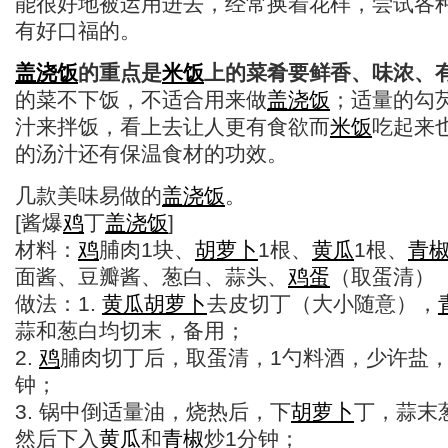
能很好地被运用进去，经常换着花样，尝试各
有好口福的。
盖浇饭
的重点是
米饭
上的菜肴要鲜香、味浓、
的菜不下饭，不适合用来做
盖浇饭
；适量的勾
汁来拌饭，看上去让人更有食欲而
米饭
吃起来
的汤汁还有保温食材的功效。
几款美味易做的
盖浇饭
。
[酱爆
鸡
丁
盖浇饭
]
材料：
鸡
脯肉1块、
胡萝卜
1根、
黄瓜
1根、
青
面酱、豆瓣酱、葱白、蒜头、
鸡蛋
（取蛋清）
做法：1.
黄瓜
胡萝卜
去皮切丁（大小随意），
蒜和葱白均切末，备用；
2.
鸡
脯肉切丁后，取蛋清，1勺料酒，少许盐，
钟；
3. 锅中倒适量油，烧热后，下
胡萝卜
丁，蒜末
然后下入
黄瓜
和
青椒
炒1分钟；