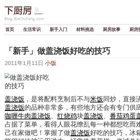
首页
生活常识
新手入门
材料挑选
厨房故事
厨房
「新手」做盖浇饭好吃的技巧
2011年1月11日
小饭
盖浇饭
，是将配料烹制后不与
米饭
同炒，直接
盖浇饭
的品种非常多，有些地方还会有专门供
咖喱
牛肉
盖浇饭
、
红烧
鸡
块
盖浇饭
、
番茄
鸡蛋
占据了菜单，看得人眼花缭乱每一种都想吃而
己在家做吧！掌握了做
盖浇饭
好吃的技巧，冰