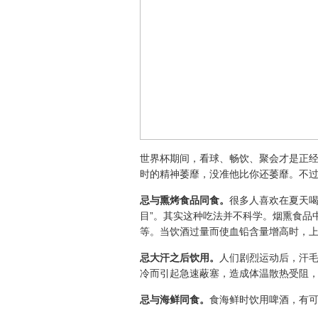
世界杯期间，看球、畅饮、聚会才是正
时的精神萎靡，没准他比你还萎靡。不
忌与熏烤食品同食。
很多人喜欢在夏天
目”。其实这种吃法并不科学。烟熏食品
等。当饮酒过量而使血铅含量增高时，
忌大汗之后饮用。
人们剧烈运动后，汗
冷而引起急速蔽塞，造成体温散热受阻
忌与海鲜同食。
食海鲜时饮用啤酒，有