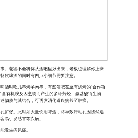
经事。老婆不会将你从酒吧里揪出来，老板也理解你上班
过畅饮啤酒的同时有四点小细节需要注意。
喝啤酒时吃几串烤
羊肉
串，有些酒吧甚至有烧烤的“合作项
中含有机胺及因烹调而产生的多环芳烃、氨基酸衍生物
上述物质与其结合，可诱发消化道疾病甚至肿瘤。
毛孔扩张。此时如大量饮用啤酒，将导致汗毛孔因骤然遇
，容易引发感冒等疾病。
可能发生痛风症。